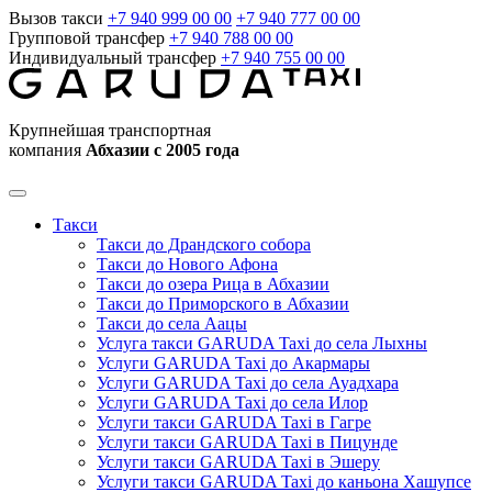
Вызов такси
+7 940 999 00 00
+7 940 777 00 00
Групповой трансфер
+7 940 788 00 00
Индивидуальный трансфер
+7 940 755 00 00
Крупнейшая транспортная
компания
Абхазии с 2005 года
Такси
Такси до Драндского собора
Такси до Нового Афона
Такси до озера Рица в Абхазии
Такси до Приморского в Абхазии
Такси до села Аацы
Услуга такси GARUDA Taxi до села Лыхны
Услуги GARUDA Taxi до Акармары
Услуги GARUDA Taxi до села Ауадхара
Услуги GARUDA Taxi до села Илор
Услуги такси GARUDA Taxi в Гагре
Услуги такси GARUDA Taxi в Пицунде
Услуги такси GARUDA Taxi в Эшеру
Услуги такси GARUDA Taxi до каньона Хашупсе