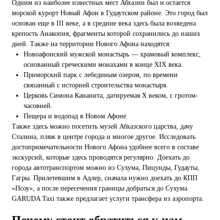
Одним из наиболее известных мест Абхазии был и остается
морской курорт Новый Афон в Гудаутском районе. Это город был
основан еще в III веке, а в средние века здесь была возведена
крепость Анакопия, фрагменты которой сохранились до наших
дней. Также на территории Нового Афона находятся:
Новоафонский мужской монастырь — храмовый комплекс,
основанный греческими монахами в конце XIX века.
Приморский парк с лебединым озером, по времени
связанный с историей строительства монастыря.
Церковь Симона Кананита, датируемая X веком, с гротом-
часовней.
Пещера и водопад в Новом Афоне.
Также здесь можно посетить музей Абхазского царства, дачу
Сталина, пляж в центре города и многое другое. Исследовать
достопримечательности Нового Афона удобнее всего в составе
экскурсий, которые здесь проводятся регулярно. Доехать до
города автотранспортом можно из Сухума, Пицунды, Гудауты,
Гагры. Прилетевшим в Адлер, сначала нужно доехать до КПП
«Псоу», а после пересечения границы добраться до Сухума.
GARUDA Taxi также предлагает услуги трансфера из аэропорта.
Почему стоит обратиться к нам