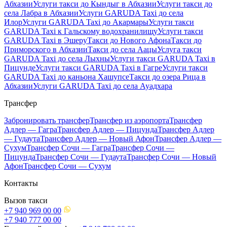
Абхазии
Услуги такси до Кындыг в Абхазии
Услуги такси до
села Лабра в Абхазии
Услуги GARUDA Taxi до села
Илор
Услуги GARUDA Taxi до Акармары
Услуги такси
GARUDA Taxi к Гальскому водохранилищу
Услуги такси
GARUDA Taxi в Эшеру
Такси до Нового Афона
Такси до
Приморского в Абхазии
Такси до села Аацы
Услуга такси
GARUDA Taxi до села Лыхны
Услуги такси GARUDA Taxi в
Пицунде
Услуги такси GARUDA Taxi в Гагре
Услуги такси
GARUDA Taxi до каньона Хашупсе
Такси до озера Рица в
Абхазии
Услуги GARUDA Taxi до села Ауадхара
Трансфер
Забронировать трансфер
Трансфер из аэропорта
Трансфер
Адлер — Гагра
Трансфер Адлер — Пицунда
Трансфер Адлер
— Гудаута
Трансфер Адлер — Новый Афон
Трансфер Адлер —
Сухум
Трансфер Сочи — Гагра
Трансфер Сочи —
Пицунда
Трансфер Сочи — Гудаута
Трансфер Сочи — Новый
Афон
Трансфер Сочи — Сухум
Контакты
Вызов такси
+7 940 969 00 00
+7 940 777 00 00