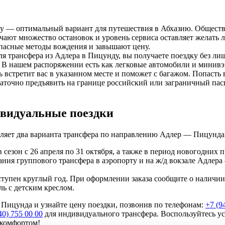
ду — оптимальный вариант для путешествия в Абхазию. Обществ
ают множество остановок и уровень сервиса оставляет желать л
пасные методы вождения и завышают цену.
трансфера из Адлера в Пицунду, вы получаете поездку без ли
В нашем распоряжении есть как легковые автомобили и минивэ
 встретит вас в указанном месте и поможет с багажом. Попасть
аточно предъявить на границе российский или заграничный пасп
ивидуальные поездки
ет два варианта трансфера по направлению Адлер — Пицунда
 сезон с 26 апреля по 31 октября, а также в период новогодних 
ания группового трансфера в аэропорту и на ж/д вокзале Адлера 
тупен круглый год. При оформлении заказа сообщите о наличии
ь с детским креслом.
Пицунда и узнайте цену поездки, позвонив по телефонам:
+7 (9
40) 755 00 00
для индивидуального трансфера. Воспользуйтесь
 комфортом!