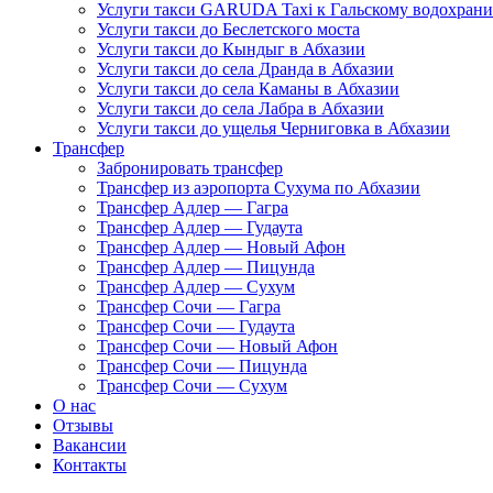
Услуги такси GARUDA Taxi к Гальскому водохран
Услуги такси до Беслетского моста
Услуги такси до Кындыг в Абхазии
Услуги такси до села Дранда в Абхазии
Услуги такси до села Каманы в Абхазии
Услуги такси до села Лабра в Абхазии
Услуги такси до ущелья Черниговка в Абхазии
Трансфер
Забронировать трансфер
Трансфер из аэропорта Сухума по Абхазии
Трансфер Адлер — Гагра
Трансфер Адлер — Гудаута
Трансфер Адлер — Новый Афон
Трансфер Адлер — Пицунда
Трансфер Адлер — Сухум
Трансфер Сочи — Гагра
Трансфер Сочи — Гудаута
Трансфер Сочи — Новый Афон
Трансфер Сочи — Пицунда
Трансфер Сочи — Сухум
О нас
Отзывы
Вакансии
Контакты