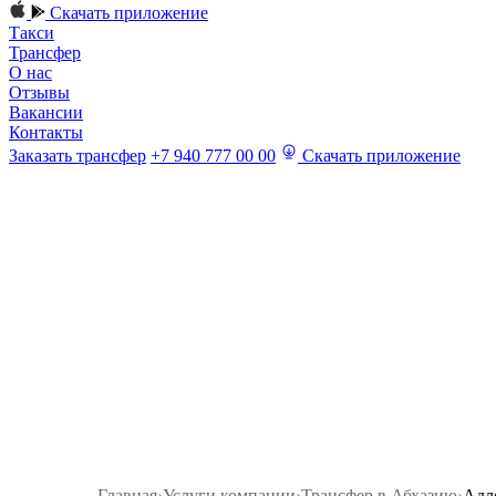
Скачать приложение
Такси
Трансфер
О нас
Отзывы
Вакансии
Контакты
Заказать трансфер
+7 940 777 00 00
Скачать приложение
Главная
›
Услуги компании
›
Трансфер в Абхазию
›
Адл