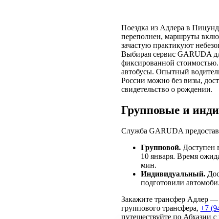
Поездка из Адлера в Пицун
переполнен, маршруты включ
зачастую практикуют небезо
Выбирая сервис GARUDA для 
фиксированной стоимостью. 
автобусы. Опытный водитель
России можно без визы, дост
свидетельство о рождении.
Групповые и инд
Служба GARUDA предоставля
Групповой.
Доступен в
10 января. Время ожид
мин.
Индивидуальный.
Дос
подготовили автомобил
Закажите трансфер Адлер — 
группового трансфера,
+7 (9
путешествуйте по Абхазии с