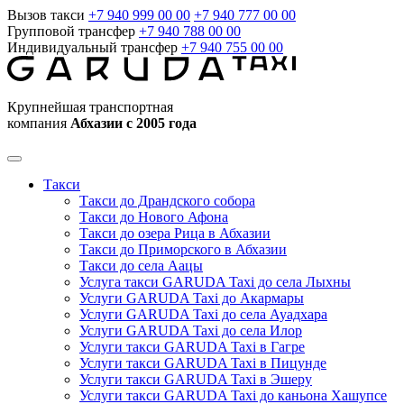
Вызов такси
+7 940 999 00 00
+7 940 777 00 00
Групповой трансфер
+7 940 788 00 00
Индивидуальный трансфер
+7 940 755 00 00
Крупнейшая транспортная
компания
Абхазии с 2005 года
Такси
Такси до Драндского собора
Такси до Нового Афона
Такси до озера Рица в Абхазии
Такси до Приморского в Абхазии
Такси до села Аацы
Услуга такси GARUDA Taxi до села Лыхны
Услуги GARUDA Taxi до Акармары
Услуги GARUDA Taxi до села Ауадхара
Услуги GARUDA Taxi до села Илор
Услуги такси GARUDA Taxi в Гагре
Услуги такси GARUDA Taxi в Пицунде
Услуги такси GARUDA Taxi в Эшеру
Услуги такси GARUDA Taxi до каньона Хашупсе