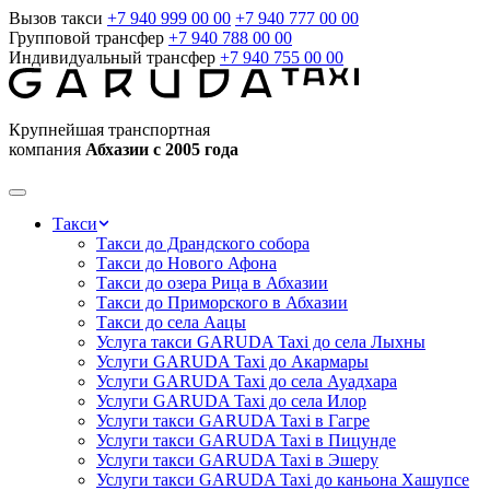
Вызов такси
+7 940 999 00 00
+7 940 777 00 00
Групповой трансфер
+7 940 788 00 00
Индивидуальный трансфер
+7 940 755 00 00
Крупнейшая транспортная
компания
Абхазии с 2005 года
Такси
Такси до Драндского собора
Такси до Нового Афона
Такси до озера Рица в Абхазии
Такси до Приморского в Абхазии
Такси до села Аацы
Услуга такси GARUDA Taxi до села Лыхны
Услуги GARUDA Taxi до Акармары
Услуги GARUDA Taxi до села Ауадхара
Услуги GARUDA Taxi до села Илор
Услуги такси GARUDA Taxi в Гагре
Услуги такси GARUDA Taxi в Пицунде
Услуги такси GARUDA Taxi в Эшеру
Услуги такси GARUDA Taxi до каньона Хашупсе