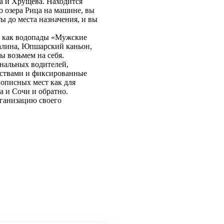
а и Хрущева. Находится
до озера Рица на машине, вы
 до места назначения, и вы
а, как водопады «Мужские
талина, Юпшарский каньон,
ы возьмем на себя.
нальных водителей,
бствами и фиксированные
описных мест как для
а и Сочи и обратно.
рганизацию своего