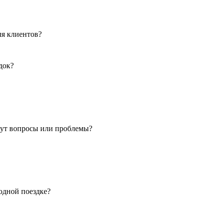
ля клиентов?
док?
кнут вопросы или проблемы?
 одной поездке?