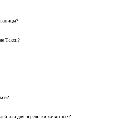
 границы?
уда Такси?
кси?
юдей или для перевозки животных?