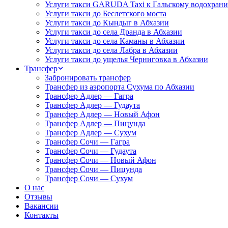
Услуги такси GARUDA Taxi к Гальскому водохран
Услуги такси до Беслетского моста
Услуги такси до Кындыг в Абхазии
Услуги такси до села Дранда в Абхазии
Услуги такси до села Каманы в Абхазии
Услуги такси до села Лабра в Абхазии
Услуги такси до ущелья Черниговка в Абхазии
Трансфер
Забронировать трансфер
Трансфер из аэропорта Сухума по Абхазии
Трансфер Адлер — Гагра
Трансфер Адлер — Гудаута
Трансфер Адлер — Новый Афон
Трансфер Адлер — Пицунда
Трансфер Адлер — Сухум
Трансфер Сочи — Гагра
Трансфер Сочи — Гудаута
Трансфер Сочи — Новый Афон
Трансфер Сочи — Пицунда
Трансфер Сочи — Сухум
О нас
Отзывы
Вакансии
Контакты