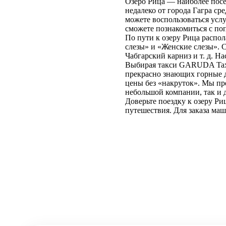
Озеро Рица — наиболее посе
недалеко от города Гагра ср
можете воспользоваться усл
сможете познакомиться с п
По пути к озеру Рица распо
слезы» и «Женские слезы». 
Чабгарский карниз и т. д. Н
Выбирая такси GARUDA Taxi 
прекрасно знающих горные 
цены без «накруток». Мы пр
небольшой компании, так и д
Доверьте поездку к озеру Р
путешествия. Для заказа ма