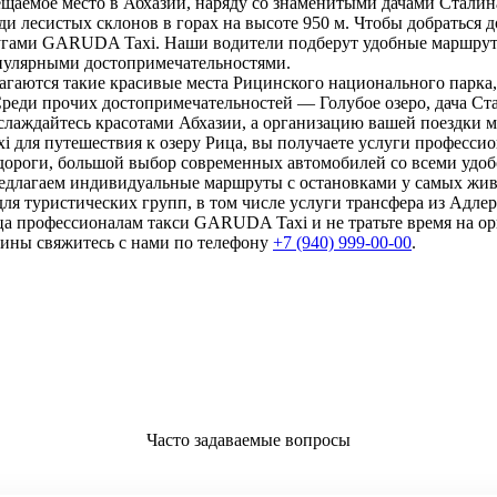
щаемое место в Абхазии, наряду со знаменитыми дачами Сталин
еди лесистых склонов в горах на высоте 950 м. Чтобы добраться 
угами GARUDA Taxi. Наши водители подберут удобные маршруты
опулярными достопримечательностями.
лагаются такие красивые места Рицинского национального парк
Среди прочих достопримечательностей — Голубое озеро, дача С
аслаждайтесь красотами Абхазии, а организацию вашей поездки м
для путешествия к озеру Рица, вы получаете услуги профессио
дороги, большой выбор современных автомобилей со всеми удо
едлагаем индивидуальные маршруты с остановками у самых жив
ля туристических групп, в том числе услуги трансфера из Адлер
ица профессионалам такси GARUDA Taxi и не тратьте время на о
шины свяжитесь с нами по телефону
+7 (940) 999-00-00
.
Часто задаваемые вопросы